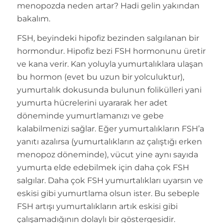
menopozda neden artar? Hadi gelin yakından
bakalım.
FSH, beyindeki hipofiz bezinden salgılanan bir
hormondur. Hipofiz bezi FSH hormonunu üretir
ve kana verir. Kan yoluyla yumurtalıklara ulaşan
bu hormon (evet bu uzun bir yolculuktur),
yumurtalık dokusunda bulunun folikülleri yani
yumurta hücrelerini uyararak her adet
döneminde yumurtlamanızı ve gebe
kalabilmenizi sağlar. Eğer yumurtalıkların FSH’a
yanıtı azalırsa (yumurtalıkların az çalıştığı erken
menopoz döneminde), vücut yine aynı sayıda
yumurta elde edebilmek için daha çok FSH
salgılar. Daha çok FSH yumurtalıkları uyarsın ve
eskisi gibi yumurtlama olsun ister. Bu sebeple
FSH artışı yumurtalıkların artık eskisi gibi
çalışamadığının dolaylı bir göstergesidir.