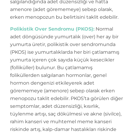
salgılandığında adet düzensizliği ve hatta
amenore (adet görememeye) sebep olarak,
erken menopozun bu belirtisini taklit edebilir.
Polikistik Over Sendromu (PKOS):
Normal
adet döngüsünde yumurtalık (over) her ay bir
yumurta üretir, polikistik over sendromunda
(PKOS) ise yumurtalıklarda her biri çatlamamış
yumurta içeren çok sayıda küçük kesecikler
(folliküller) bulunur. Bu çatlamamış
foliküllerden salgılanan hormonlar, genel
hormon dengenizi etkileyerek adet
görememeye (amenore) sebep olarak erken
menopozu taklit edebilir. PKOS’ta görülen diğer
semptomlar, adet düzensizliği, kısırlık,
tüylenme artışı, saç dökülmesi ve akne (sivilce),
rahim kanseri ve muhtemel meme kanseri
riskinde artış, kalp-damar hastalıkları riskinde