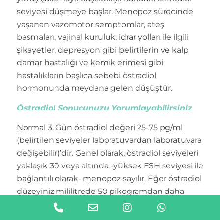
seviyesi düşmeye başlar. Menopoz sürecinde
yaşanan vazomotor semptomlar, ateş
basmaları, vajinal kuruluk, idrar yolları ile ilgili
şikayetler, depresyon gibi belirtilerin ve kalp
damar hastalığı ve kemik erimesi gibi
hastalıkların başlıca sebebi östradiol
hormonunda meydana gelen düşüştür.
Östradiol Sonucunuzu Yorumlayabilirsiniz
Normal 3. Gün östradiol değeri 25-75 pg/ml
(belirtilen seviyeler laboratuvardan laboratuvara
değişebilir)’dir. Genel olarak, östradiol seviyeleri
yaklaşık 30 veya altında -yüksek FSH seviyesi ile
bağlantılı olarak- menopoz sayılır. Eğer östradiol
düzeyiniz mililitrede 50 pikogramdan daha
düşükse, hala adet görebilirsiniz, ancak aynı
Phone
Email
Instagram
WhatsAp
zamanda sıcak basması, vajinal kuruluk ve uyku